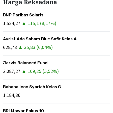
Harga Reksadana
BNP Paribas Solaris
1.524,27
▲
115,1
(
8,17
%)
Avrist Ada Saham Blue Safir Kelas A
628,73
▲
35,83
(
6,04
%)
Jarvis Balanced Fund
2.087,27
▲
109,25
(
5,52
%)
Bahana Icon Syariah Kelas G
1.184,36
BRI Mawar Fokus 10