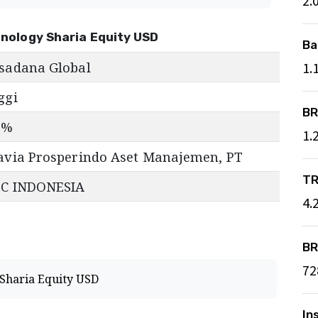
2.
hnology Sharia Equity USD
Ba
sadana Global
1.
ggi
BR
7
%
1.
avia Prosperindo Aset Manajemen, PT
TR
C INDONESIA
4.
BR
72
 Sharia Equity USD
In