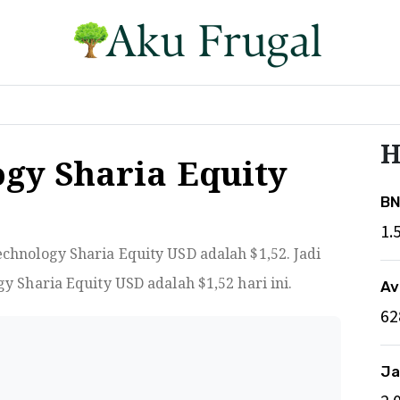
H
gy Sharia Equity
BN
1.
echnology Sharia Equity USD adalah $
1,52
. Jadi
gy Sharia Equity USD adalah $
1,52
hari ini.
Av
62
Ja