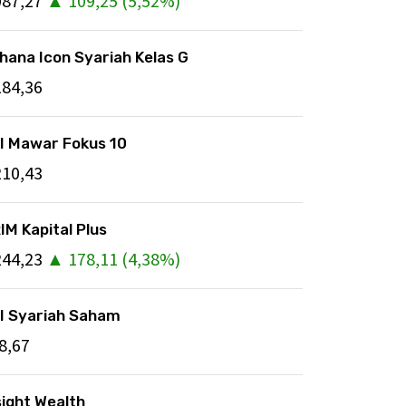
087,27
▲
109,25
(
5,52
%)
hana Icon Syariah Kelas G
184,36
I Mawar Fokus 10
210,43
IM Kapital Plus
244,23
▲
178,11
(
4,38
%)
I Syariah Saham
8,67
sight Wealth