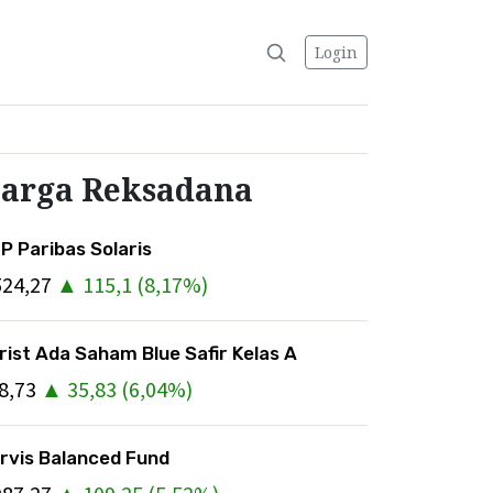
Login
arga Reksadana
P Paribas Solaris
524,27
▲
115,1
(
8,17
%)
rist Ada Saham Blue Safir Kelas A
8,73
▲
35,83
(
6,04
%)
rvis Balanced Fund