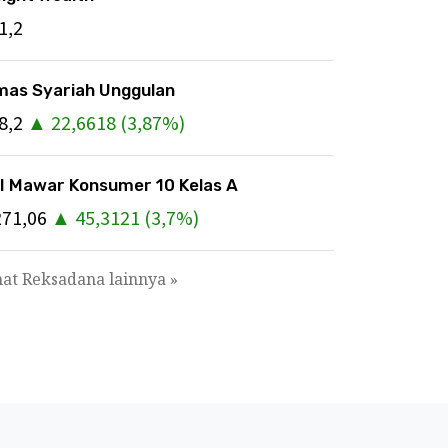
1,2
mas Syariah Unggulan
8,2
▲
22,6618
(
3,87
%)
I Mawar Konsumer 10 Kelas A
271,06
▲
45,3121
(
3,7
%)
hat Reksadana lainnya »