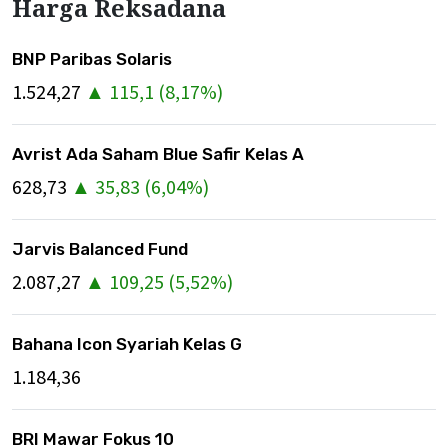
Harga Reksadana
BNP Paribas Solaris
1.524,27
▲
115,1
(
8,17
%)
Avrist Ada Saham Blue Safir Kelas A
628,73
▲
35,83
(
6,04
%)
Jarvis Balanced Fund
2.087,27
▲
109,25
(
5,52
%)
Bahana Icon Syariah Kelas G
1.184,36
BRI Mawar Fokus 10