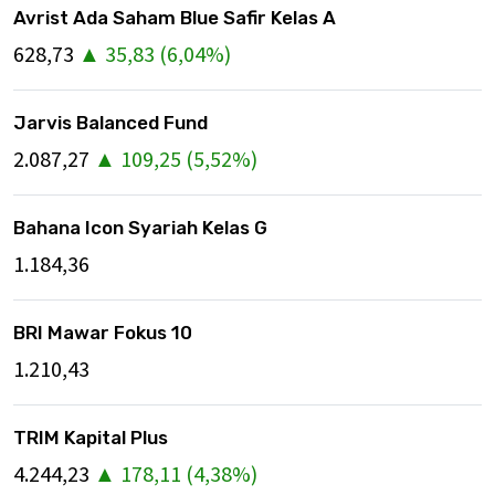
Avrist Ada Saham Blue Safir Kelas A
628,73
▲
35,83
(
6,04
%)
Jarvis Balanced Fund
2.087,27
▲
109,25
(
5,52
%)
Bahana Icon Syariah Kelas G
1.184,36
BRI Mawar Fokus 10
1.210,43
TRIM Kapital Plus
4.244,23
▲
178,11
(
4,38
%)