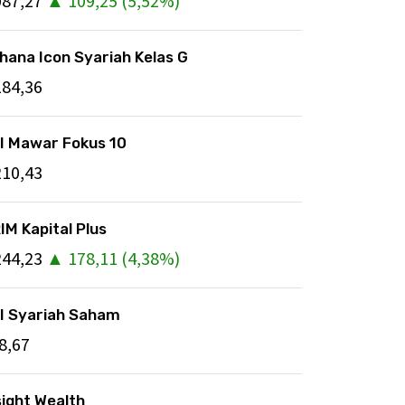
087,27
▲
109,25
(
5,52
%)
hana Icon Syariah Kelas G
184,36
I Mawar Fokus 10
210,43
IM Kapital Plus
244,23
▲
178,11
(
4,38
%)
I Syariah Saham
8,67
sight Wealth