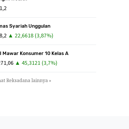
1,2
mas Syariah Unggulan
8,2
▲
22,6618
(
3,87
%)
I Mawar Konsumer 10 Kelas A
271,06
▲
45,3121
(
3,7
%)
hat Reksadana lainnya »