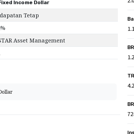
2.
Fixed Income Dollar
dapatan Tetap
Ba
4
%
1.
STAR Asset Management
BR
A
1.
TR
4.
Dollar
BR
72
In