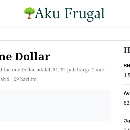
H
me Dollar
BN
d Income Dollar adalah $
1,09
. Jadi harga 1 unit
1.
lah $
1,09
hari ini.
Av
62
Ja