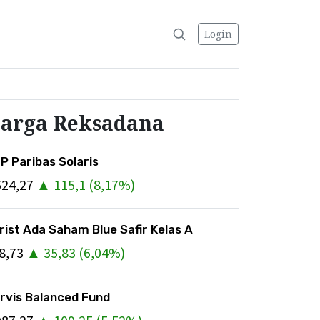
Login
arga Reksadana
P Paribas Solaris
524,27
▲
115,1
(
8,17
%)
rist Ada Saham Blue Safir Kelas A
8,73
▲
35,83
(
6,04
%)
rvis Balanced Fund