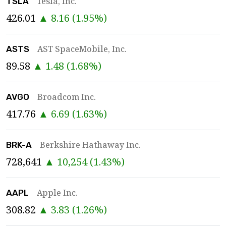
Tesla, Inc.
TSLA
426.01
▲
8.16
(
1.95
%)
AST SpaceMobile, Inc.
ASTS
89.58
▲
1.48
(
1.68
%)
Broadcom Inc.
AVGO
417.76
▲
6.69
(
1.63
%)
Berkshire Hathaway Inc.
BRK-A
728,641
▲
10,254
(
1.43
%)
Apple Inc.
AAPL
308.82
▲
3.83
(
1.26
%)