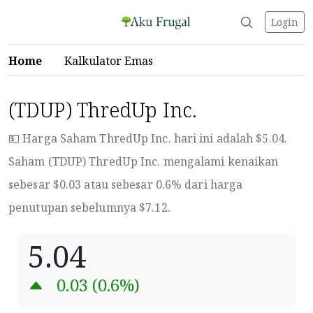
Login
Home
Kalkulator Emas
(TDUP) ThredUp Inc.
💵 Harga Saham ThredUp Inc. hari ini adalah $
5.04
.
Saham (TDUP) ThredUp Inc. mengalami kenaikan
sebesar $
0.03
atau sebesar
0.6
% dari harga
penutupan sebelumnya $
7.12
.
5.04
0.03
(
0.6
%)