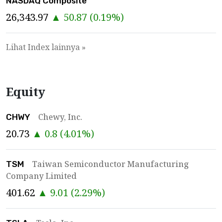
NASDAQ Composite
26,343.97
▲
50.87
(
0.19
%)
Lihat Index lainnya »
Equity
Chewy, Inc.
CHWY
20.73
▲
0.8
(
4.01
%)
Taiwan Semiconductor Manufacturing
TSM
Company Limited
401.62
▲
9.01
(
2.29
%)