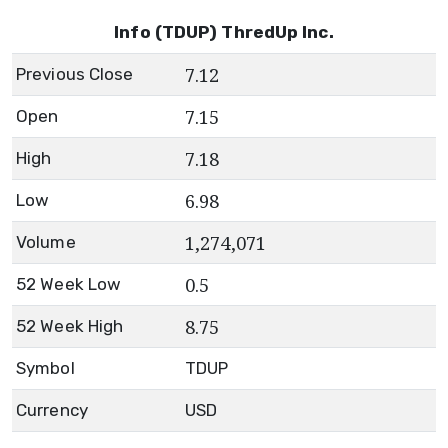
Info (TDUP) ThredUp Inc.
7.12
Previous Close
7.15
Open
7.18
High
6.98
Low
1,274,071
Volume
0.5
52 Week Low
8.75
52 Week High
Symbol
TDUP
Currency
USD