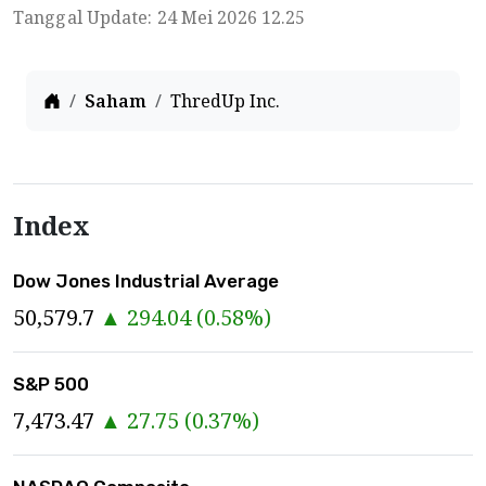
Tanggal Update: 24 Mei 2026 12.25
Home
Saham
ThredUp Inc.
Index
Dow Jones Industrial Average
50,579.7
▲
294.04
(
0.58
%)
S&P 500
7,473.47
▲
27.75
(
0.37
%)