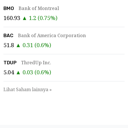
Bank of Montreal
BMO
160.93
▲
1.2
(
0.75
%)
Bank of America Corporation
BAC
51.8
▲
0.31
(
0.6
%)
ThredUp Inc.
TDUP
5.04
▲
0.03
(
0.6
%)
Lihat Saham lainnya »