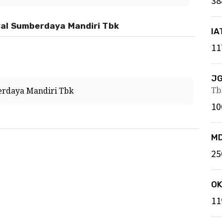
38
eral Sumberdaya Mandiri Tbk
IA
11
J
Tb
erdaya Mandiri Tbk
10
M
25
O
11