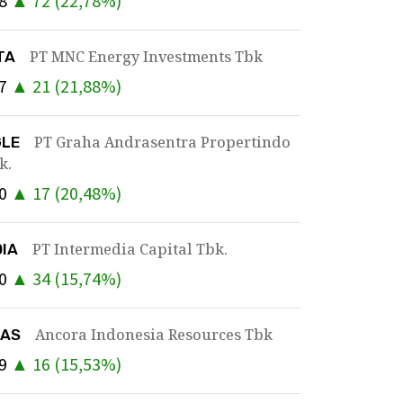
8
▲
72
(
22,78
%)
PT MNC Energy Investments Tbk
TA
7
▲
21
(
21,88
%)
PT Graha Andrasentra Propertindo
GLE
k.
0
▲
17
(
20,48
%)
PT Intermedia Capital Tbk.
DIA
0
▲
34
(
15,74
%)
Ancora Indonesia Resources Tbk
KAS
9
▲
16
(
15,53
%)