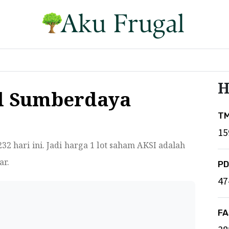
H
al Sumberdaya
T
15
232
hari ini. Jadi harga 1 lot saham AKSI adalah
ar.
P
47
F