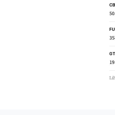
C
50
F
35
GT
19
Li