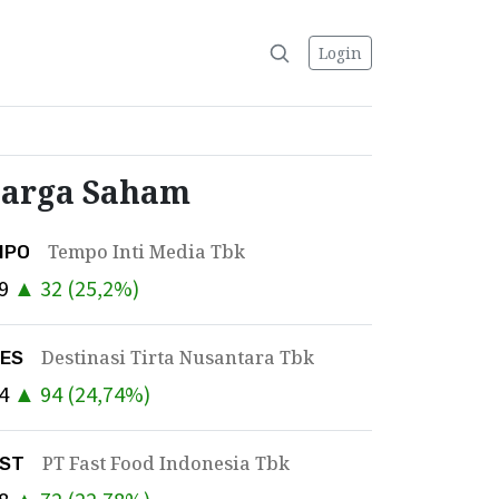
Login
arga Saham
Tempo Inti Media Tbk
MPO
9
▲
32
(
25,2
%)
Destinasi Tirta Nusantara Tbk
DES
4
▲
94
(
24,74
%)
PT Fast Food Indonesia Tbk
AST