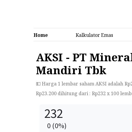
Home
Kalkulator Emas
AKSI - PT Miner
Mandiri Tbk
💵 Harga 1 lembar saham AKSI adalah Rp
Rp
23.200
dihitung dari : Rp
232
x 100 lemb
232
0
(
0
%)