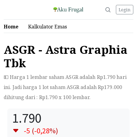
Login
Home
Kalkulator Emas
ASGR - Astra Graphia
Tbk
💵 Harga 1 lembar saham ASGR adalah Rp
1.790
hari
ini. Jadi harga 1 lot saham ASGR adalah Rp
179.000
dihitung dari : Rp
1.790
x 100 lembar.
1.790
-5
(
-0,28
%)