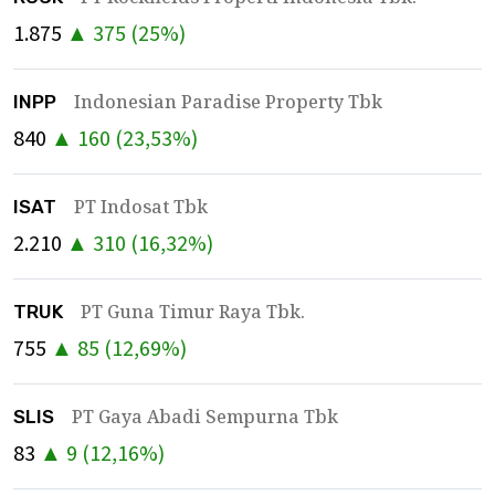
1.875
▲
375
(
25
%)
Indonesian Paradise Property Tbk
INPP
840
▲
160
(
23,53
%)
PT Indosat Tbk
ISAT
2.210
▲
310
(
16,32
%)
PT Guna Timur Raya Tbk.
TRUK
755
▲
85
(
12,69
%)
PT Gaya Abadi Sempurna Tbk
SLIS
83
▲
9
(
12,16
%)