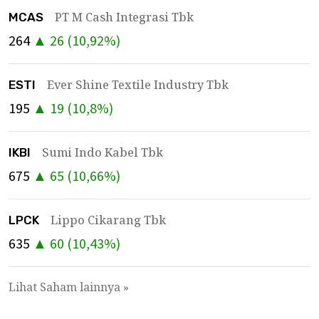
PT M Cash Integrasi Tbk
MCAS
264
▲
26
(
10,92
%)
Ever Shine Textile Industry Tbk
ESTI
195
▲
19
(
10,8
%)
Sumi Indo Kabel Tbk
IKBI
675
▲
65
(
10,66
%)
Lippo Cikarang Tbk
LPCK
635
▲
60
(
10,43
%)
Lihat Saham lainnya »