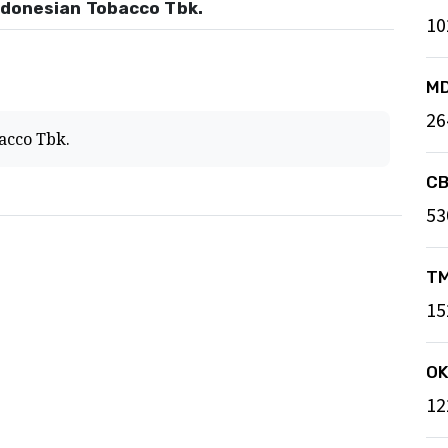
Indonesian Tobacco Tbk.
10
M
26
acco Tbk.
C
53
T
15
O
12