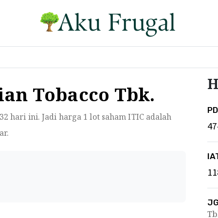
H
sian Tobacco Tbk.
P
32
hari ini. Jadi harga 1 lot saham ITIC adalah
47
ar.
IA
11
J
Tb