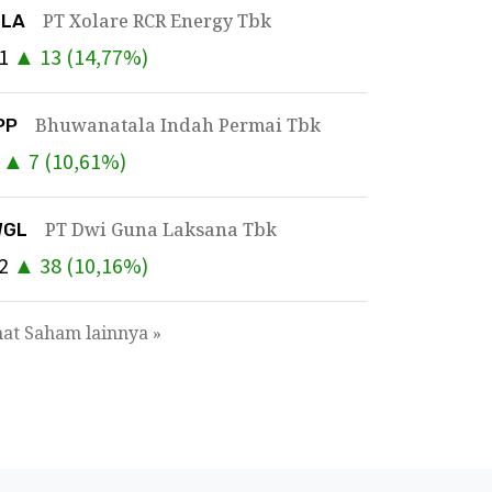
PT Xolare RCR Energy Tbk
OLA
1
▲
13
(
14,77
%)
Bhuwanatala Indah Permai Tbk
PP
▲
7
(
10,61
%)
PT Dwi Guna Laksana Tbk
WGL
2
▲
38
(
10,16
%)
hat Saham lainnya »