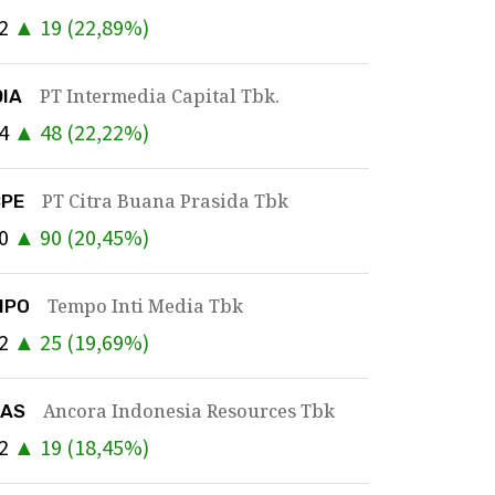
2
▲
19
(
22,89
%)
PT Intermedia Capital Tbk.
DIA
4
▲
48
(
22,22
%)
PT Citra Buana Prasida Tbk
BPE
0
▲
90
(
20,45
%)
Tempo Inti Media Tbk
MPO
2
▲
25
(
19,69
%)
Ancora Indonesia Resources Tbk
KAS
2
▲
19
(
18,45
%)