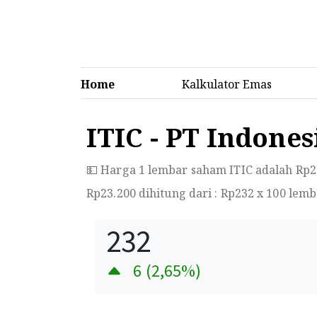
Home
Kalkulator Emas
ITIC - PT Indone
💵 Harga 1 lembar saham ITIC adalah Rp
2
Rp
23.200
dihitung dari : Rp
232
x 100 lemb
232
6
(
2,65
%)