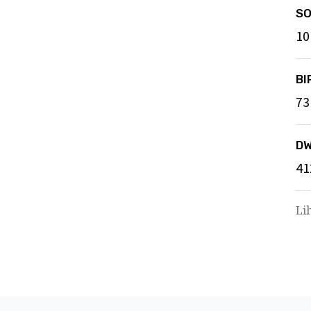
S
10
BI
73
D
41
Li