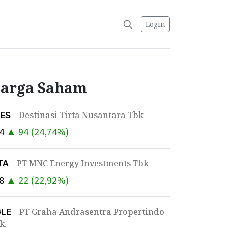
Login
arga Saham
Destinasi Tirta Nusantara Tbk
DES
4
▲
94
(
24,74
%)
PT MNC Energy Investments Tbk
TA
8
▲
22
(
22,92
%)
PT Graha Andrasentra Propertindo
GLE
k.