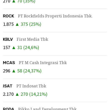
270
▲
70
(
35
%)
PT Rockfields Properti Indonesia Tbk.
ROCK
1.875
▲
375
(
25
%)
First Media Tbk
KBLV
157
▲
31
(
24,6
%)
PT M Cash Integrasi Tbk
MCAS
296
▲
58
(
24,37
%)
PT Indosat Tbk
ISAT
2.170
▲
270
(
14,21
%)
Pikko Land Development Tbk
RODA