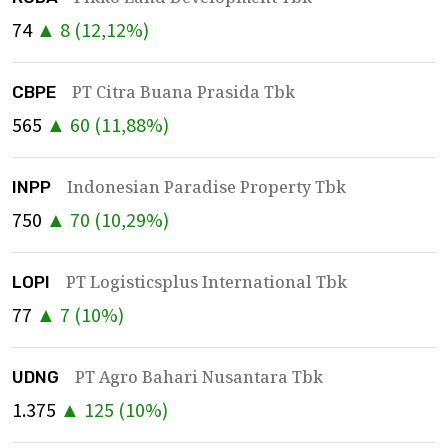
74
▲
8
(
12,12
%)
PT Citra Buana Prasida Tbk
CBPE
565
▲
60
(
11,88
%)
Indonesian Paradise Property Tbk
INPP
750
▲
70
(
10,29
%)
PT Logisticsplus International Tbk
LOPI
77
▲
7
(
10
%)
PT Agro Bahari Nusantara Tbk
UDNG
1.375
▲
125
(
10
%)