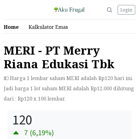
Login
Home
Kalkulator Emas
MERI - PT Merry
Riana Edukasi Tbk
💵 Harga 1 lembar saham MERI adalah Rp
120
hari ini.
Jadi harga 1 lot saham MERI adalah Rp
12.000
dihitung
dari : Rp
120
x 100 lembar.
120
7
(
6,19
%)