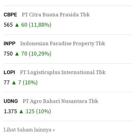
PT Citra Buana Prasida Tbk
CBPE
565
▲
60
(
11,88
%)
Indonesian Paradise Property Tbk
INPP
750
▲
70
(
10,29
%)
PT Logisticsplus International Tbk
LOPI
77
▲
7
(
10
%)
PT Agro Bahari Nusantara Tbk
UDNG
1.375
▲
125
(
10
%)
Lihat Saham lainnya »