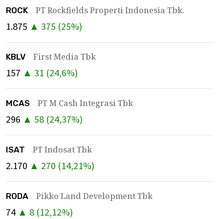
PT Rockfields Properti Indonesia Tbk.
ROCK
1.875
▲
375
(
25
%)
First Media Tbk
KBLV
157
▲
31
(
24,6
%)
PT M Cash Integrasi Tbk
MCAS
296
▲
58
(
24,37
%)
PT Indosat Tbk
ISAT
2.170
▲
270
(
14,21
%)
Pikko Land Development Tbk
RODA
74
▲
8
(
12,12
%)