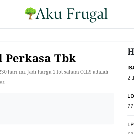
H
il Perkasa Tbk
IS
230
hari ini. Jadi harga 1 lot saham OILS adalah
2.
ar.
LO
77
L