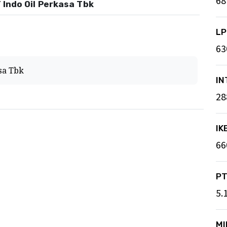
68
T Indo Oil Perkasa Tbk
L
63
sa Tbk
IN
28
IK
66
P
5.
M