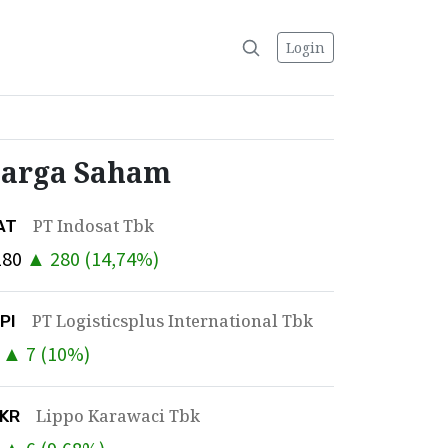
Login
arga Saham
PT Indosat Tbk
AT
180
▲
280
(
14,74
%)
PT Logisticsplus International Tbk
PI
▲
7
(
10
%)
Lippo Karawaci Tbk
PKR