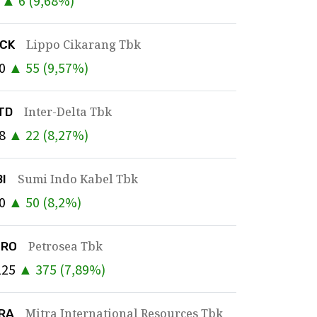
▲
6
(
9,68
%)
Lippo Cikarang Tbk
PCK
0
▲
55
(
9,57
%)
Inter-Delta Tbk
TD
8
▲
22
(
8,27
%)
Sumi Indo Kabel Tbk
BI
0
▲
50
(
8,2
%)
Petrosea Tbk
TRO
125
▲
375
(
7,89
%)
Mitra International Resources Tbk
IRA