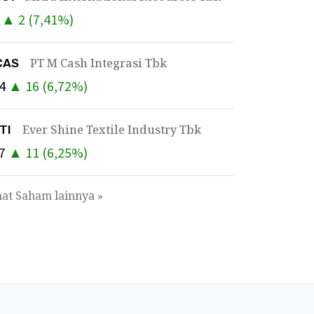
▲
2
(
7,41
%)
PT M Cash Integrasi Tbk
CAS
4
▲
16
(
6,72
%)
Ever Shine Textile Industry Tbk
TI
7
▲
11
(
6,25
%)
hat Saham lainnya »