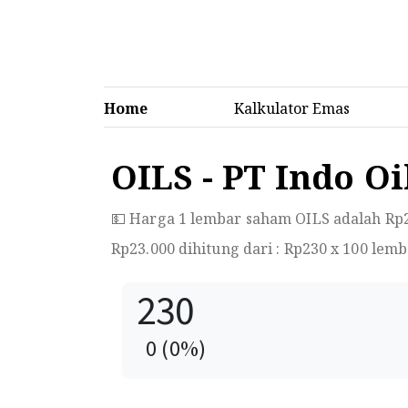
Home
Kalkulator Emas
OILS - PT Indo O
💵 Harga 1 lembar saham OILS adalah Rp
Rp
23.000
dihitung dari : Rp
230
x 100 lemb
230
0
(
0
%)