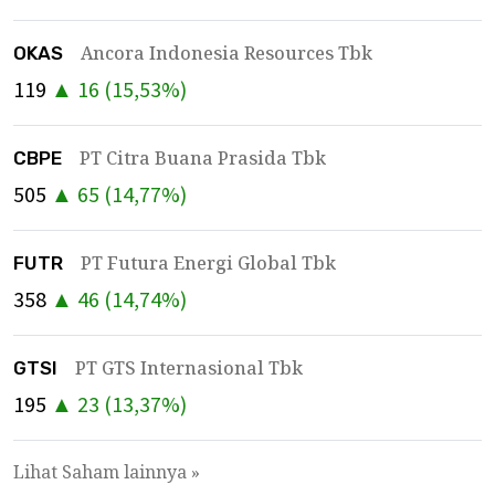
Ancora Indonesia Resources Tbk
OKAS
119
▲
16
(
15,53
%)
PT Citra Buana Prasida Tbk
CBPE
505
▲
65
(
14,77
%)
PT Futura Energi Global Tbk
FUTR
358
▲
46
(
14,74
%)
PT GTS Internasional Tbk
GTSI
195
▲
23
(
13,37
%)
Lihat Saham lainnya »