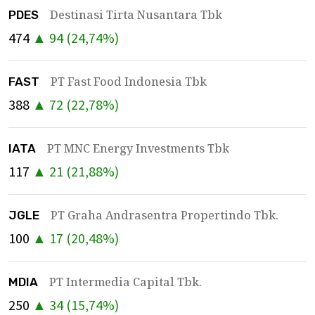
Destinasi Tirta Nusantara Tbk
PDES
474
▲
94
(
24,74
%)
PT Fast Food Indonesia Tbk
FAST
388
▲
72
(
22,78
%)
PT MNC Energy Investments Tbk
IATA
117
▲
21
(
21,88
%)
PT Graha Andrasentra Propertindo Tbk.
JGLE
100
▲
17
(
20,48
%)
PT Intermedia Capital Tbk.
MDIA
250
▲
34
(
15,74
%)