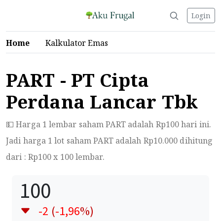
Login
Home
Kalkulator Emas
PART - PT Cipta
Perdana Lancar Tbk
💵 Harga 1 lembar saham PART adalah Rp
100
hari ini.
Jadi harga 1 lot saham PART adalah Rp
10.000
dihitung
dari : Rp
100
x 100 lembar.
100
-2
(
-1,96
%)