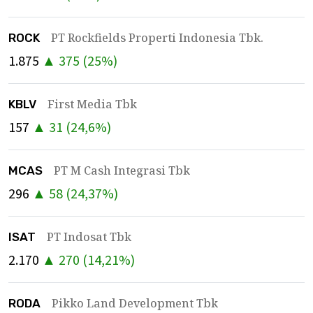
PT Rockfields Properti Indonesia Tbk.
ROCK
1.875
▲
375
(
25
%)
First Media Tbk
KBLV
157
▲
31
(
24,6
%)
PT M Cash Integrasi Tbk
MCAS
296
▲
58
(
24,37
%)
PT Indosat Tbk
ISAT
2.170
▲
270
(
14,21
%)
Pikko Land Development Tbk
RODA