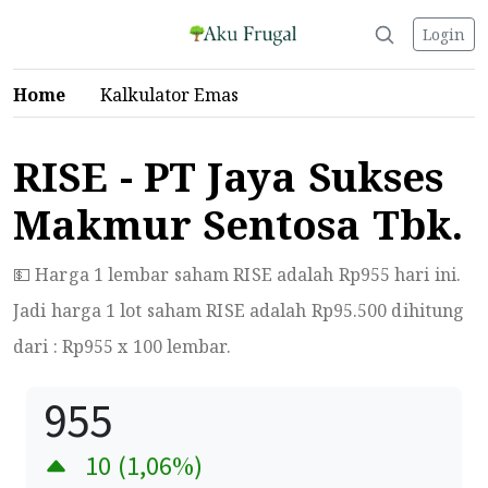
Login
Home
Kalkulator Emas
RISE - PT Jaya Sukses
Makmur Sentosa Tbk.
💵 Harga 1 lembar saham RISE adalah Rp
955
hari ini.
Jadi harga 1 lot saham RISE adalah Rp
95.500
dihitung
dari : Rp
955
x 100 lembar.
955
10
(
1,06
%)