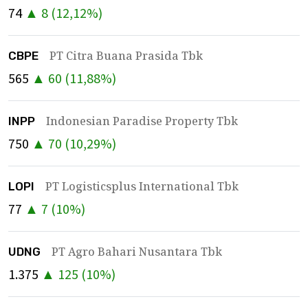
74
▲
8
(
12,12
%)
PT Citra Buana Prasida Tbk
CBPE
565
▲
60
(
11,88
%)
Indonesian Paradise Property Tbk
INPP
750
▲
70
(
10,29
%)
PT Logisticsplus International Tbk
LOPI
77
▲
7
(
10
%)
PT Agro Bahari Nusantara Tbk
UDNG
1.375
▲
125
(
10
%)