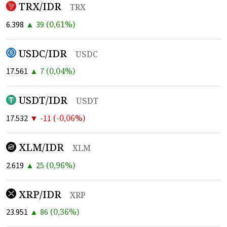
TRX/IDR
TRX
▲
(
0,61
%)
6.398
39
USDC/IDR
USDC
▲
(
0,04
%)
17.561
7
USDT/IDR
USDT
▼
(
-0,06
%)
17.532
-11
XLM/IDR
XLM
▲
(
0,96
%)
2.619
25
XRP/IDR
XRP
▲
(
0,36
%)
23.951
86