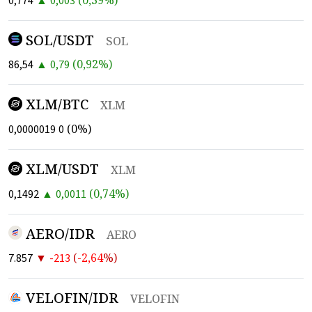
0,774
0,003
SOL/USDT
SOL
▲
(
0,92
%)
86,54
0,79
XLM/BTC
XLM
(
0
%)
0,0000019
0
XLM/USDT
XLM
▲
(
0,74
%)
0,1492
0,0011
AERO/IDR
AERO
▼
(
-2,64
%)
7.857
-213
VELOFIN/IDR
VELOFIN