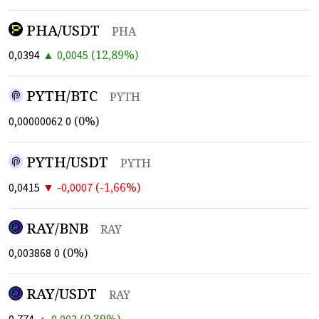
PHA/USDT
PHA
▲
(
12,89
%)
0,0394
0,0045
PYTH/BTC
PYTH
(
0
%)
0,00000062
0
PYTH/USDT
PYTH
▼
(
-1,66
%)
0,0415
-0,0007
RAY/BNB
RAY
(
0
%)
0,003868
0
RAY/USDT
RAY
▲
(
0,39
%)