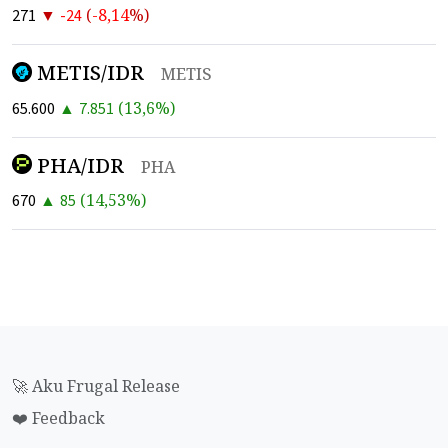
▼
(
-8,14
%)
271
-24
METIS/IDR
METIS
▲
(
13,6
%)
65.600
7.851
PHA/IDR
PHA
▲
(
14,53
%)
670
85
🚀 Aku Frugal Release
❤️ Feedback