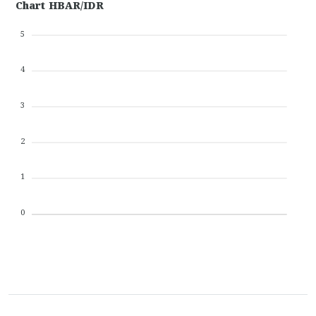
Chart HBAR/IDR
5
4
3
2
1
0