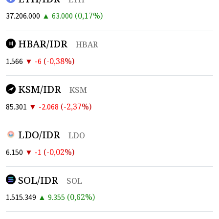
▲
(
0,17
%)
37.206.000
63.000
HBAR/IDR
HBAR
▼
(
-0,38
%)
1.566
-6
KSM/IDR
KSM
▼
(
-2,37
%)
85.301
-2.068
LDO/IDR
LDO
▼
(
-0,02
%)
6.150
-1
SOL/IDR
SOL
▲
(
0,62
%)
1.515.349
9.355