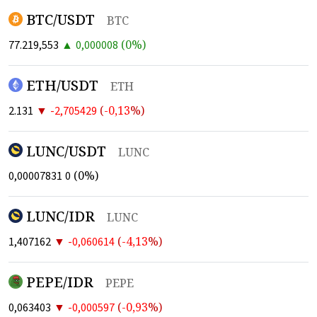
BTC/USDT
BTC
▲
(
0
%)
77.219,553
0,000008
ETH/USDT
ETH
▼
(
-0,13
%)
2.131
-2,705429
LUNC/USDT
LUNC
(
0
%)
0,00007831
0
LUNC/IDR
LUNC
▼
(
-4,13
%)
1,407162
-0,060614
PEPE/IDR
PEPE
▼
(
-0,93
%)
0,063403
-0,000597