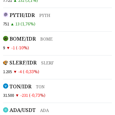
▲
(
3,1
%)
7.721
232
PYTH/IDR
PYTH
▲
(
1,76
%)
751
13
BOME/IDR
BOME
▼
(
-10
%)
9
-1
SLERF/IDR
SLERF
▼
(
-0,33
%)
1.205
-4
TON/IDR
TON
▼
(
-0,73
%)
31.500
-231
ADA/USDT
ADA