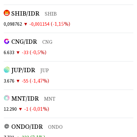
SHIB/IDR
SHIB
▼
(
-1,15
%)
0,098762
-0,001154
CNG/IDR
CNG
▼
(
-0,5
%)
6.633
-33
JUP/IDR
JUP
▼
(
-1,47
%)
3.676
-55
MNT/IDR
MNT
▼
(
-0,01
%)
12.290
-1
ONDO/IDR
ONDO