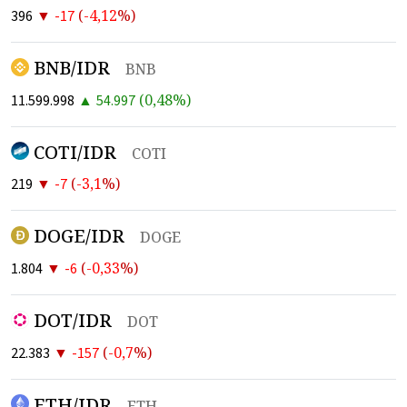
▼
(
-4,12
%)
396
-17
BNB/IDR
BNB
▲
(
0,48
%)
11.599.998
54.997
COTI/IDR
COTI
▼
(
-3,1
%)
219
-7
DOGE/IDR
DOGE
▼
(
-0,33
%)
1.804
-6
DOT/IDR
DOT
▼
(
-0,7
%)
22.383
-157
ETH/IDR
ETH