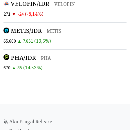
VELOFIN/IDR
VELOFIN
▼
(
-8,14
%)
271
-24
METIS/IDR
METIS
▲
(
13,6
%)
65.600
7.851
PHA/IDR
PHA
▲
(
14,53
%)
670
85
🚀 Aku Frugal Release