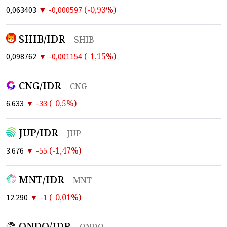
▼
(
-0,93
%)
0,063403
-0,000597
SHIB/IDR
SHIB
▼
(
-1,15
%)
0,098762
-0,001154
CNG/IDR
CNG
▼
(
-0,5
%)
6.633
-33
JUP/IDR
JUP
▼
(
-1,47
%)
3.676
-55
MNT/IDR
MNT
▼
(
-0,01
%)
12.290
-1
ONDO/IDR