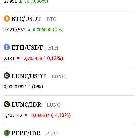
▲
(
0,36
%)
23.951
86
BTC/USDT
BTC
▲
(
0
%)
77.219,553
0,000008
ETH/USDT
ETH
▼
(
-0,13
%)
2.131
-2,705429
LUNC/USDT
LUNC
(
0
%)
0,00007831
0
LUNC/IDR
LUNC
▼
(
-4,13
%)
1,407162
-0,060614
PEPE/IDR
PEPE