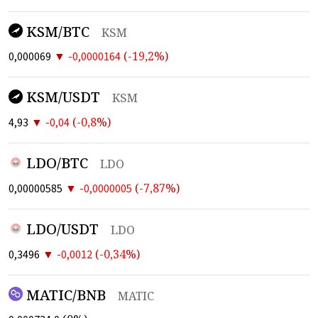
KSM/BTC
KSM
▼
(
-19,2
%)
0,000069
-0,0000164
KSM/USDT
KSM
▼
(
-0,8
%)
4,93
-0,04
LDO/BTC
LDO
▼
(
-7,87
%)
0,00000585
-0,0000005
LDO/USDT
LDO
▼
(
-0,34
%)
0,3496
-0,0012
MATIC/BNB
MATIC