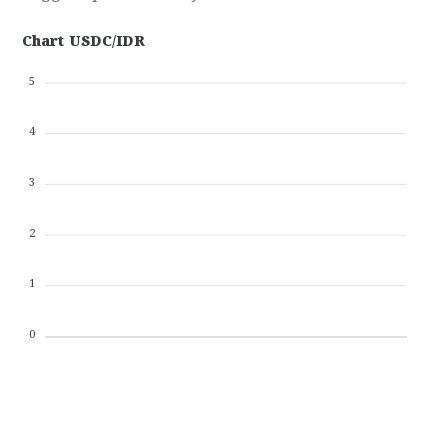
Chart USDC/IDR
5
4
3
2
1
0