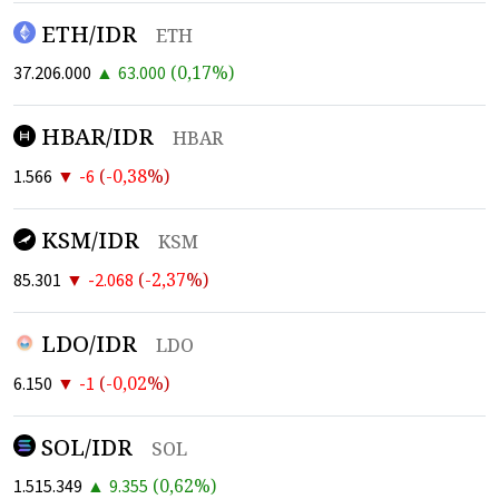
ETH/IDR
ETH
▲
(
0,17
%)
37.206.000
63.000
HBAR/IDR
HBAR
▼
(
-0,38
%)
1.566
-6
KSM/IDR
KSM
▼
(
-2,37
%)
85.301
-2.068
LDO/IDR
LDO
▼
(
-0,02
%)
6.150
-1
SOL/IDR
SOL
▲
(
0,62
%)
1.515.349
9.355