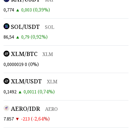
▲
(
0,39
%)
0,774
0,003
SOL/USDT
SOL
▲
(
0,92
%)
86,54
0,79
XLM/BTC
XLM
(
0
%)
0,0000019
0
XLM/USDT
XLM
▲
(
0,74
%)
0,1492
0,0011
AERO/IDR
AERO
▼
(
-2,64
%)
7.857
-213