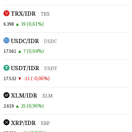
TRX/IDR
TRX
▲
(
0,61
%)
6.398
39
USDC/IDR
USDC
▲
(
0,04
%)
17.561
7
USDT/IDR
USDT
▼
(
-0,06
%)
17.532
-11
XLM/IDR
XLM
▲
(
0,96
%)
2.619
25
XRP/IDR
XRP