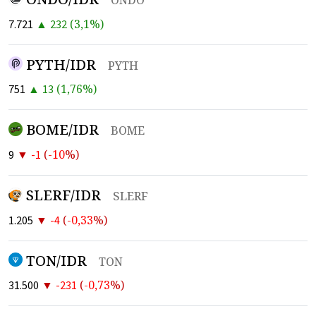
ONDO
▲
(
3,1
%)
7.721
232
PYTH/IDR
PYTH
▲
(
1,76
%)
751
13
BOME/IDR
BOME
▼
(
-10
%)
9
-1
SLERF/IDR
SLERF
▼
(
-0,33
%)
1.205
-4
TON/IDR
TON
▼
(
-0,73
%)
31.500
-231