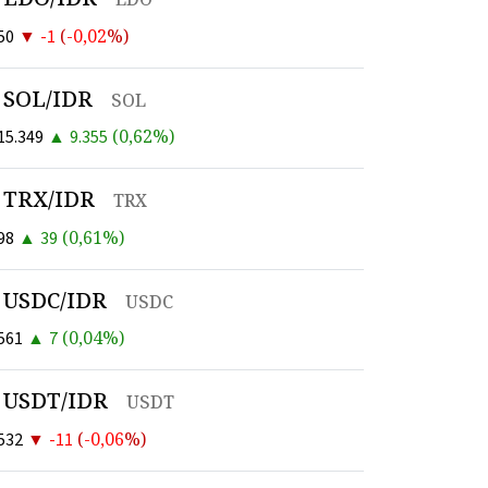
▼
(
-0,02
%)
50
-1
SOL/IDR
SOL
▲
(
0,62
%)
15.349
9.355
TRX/IDR
TRX
▲
(
0,61
%)
98
39
USDC/IDR
USDC
▲
(
0,04
%)
561
7
USDT/IDR
USDT
▼
(
-0,06
%)
532
-11