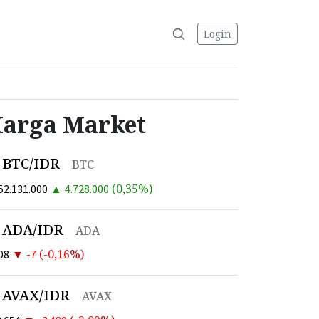
Login
arga Market
BTC/IDR
BTC
▲
(
0,35
%)
52.131.000
4.728.000
ADA/IDR
ADA
▼
(
-0,16
%)
08
-7
AVAX/IDR
AVAX