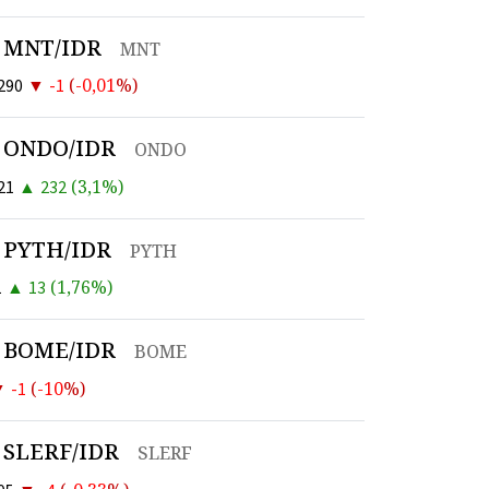
MNT/IDR
MNT
▼
(
-0,01
%)
290
-1
ONDO/IDR
ONDO
▲
(
3,1
%)
21
232
PYTH/IDR
PYTH
▲
(
1,76
%)
1
13
BOME/IDR
BOME
▼
(
-10
%)
-1
SLERF/IDR
SLERF