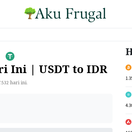
H
i Ini | USDT to IDR
1.3
hari ini.
7.532
4.3