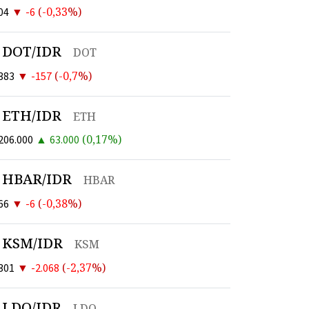
▼
(
-0,33
%)
04
-6
DOT/IDR
DOT
▼
(
-0,7
%)
383
-157
ETH/IDR
ETH
▲
(
0,17
%)
206.000
63.000
HBAR/IDR
HBAR
▼
(
-0,38
%)
66
-6
KSM/IDR
KSM
▼
(
-2,37
%)
301
-2.068
LDO/IDR
LDO