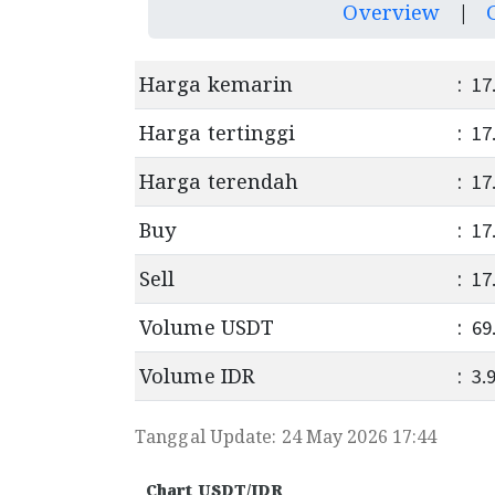
Overview
|
Harga kemarin
:
17
Harga tertinggi
:
17
Harga terendah
:
17
Buy
:
17
Sell
:
17
Volume USDT
:
69
Volume IDR
:
3.
Tanggal Update: 24 May 2026 17:44
Chart USDT/IDR