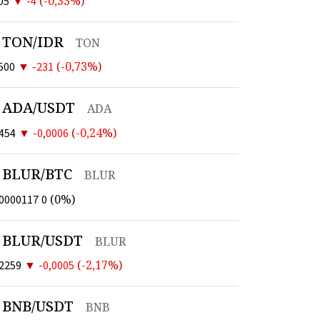
▼
(
-0,33
%)
05
-4
TON/IDR
TON
▼
(
-0,73
%)
500
-231
ADA/USDT
ADA
▼
(
-0,24
%)
454
-0,0006
BLUR/BTC
BLUR
(
0
%)
00000117
0
BLUR/USDT
BLUR
▼
(
-2,17
%)
02259
-0,0005
BNB/USDT
BNB