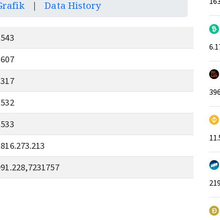
163
Grafik
|
Data History
.543
6.1
.607
.317
39
.532
.533
11.
.816.273.213
991.228,7231757
21