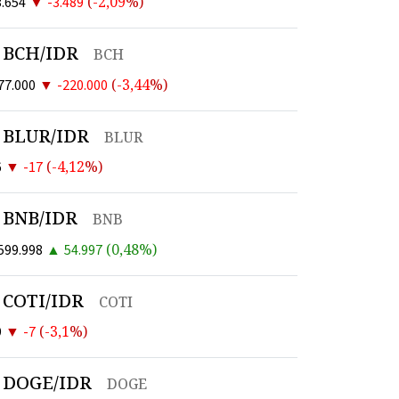
▼
(
-2,09
%)
.654
-3.489
BCH/IDR
BCH
▼
(
-3,44
%)
77.000
-220.000
BLUR/IDR
BLUR
▼
(
-4,12
%)
6
-17
BNB/IDR
BNB
▲
(
0,48
%)
599.998
54.997
COTI/IDR
COTI
▼
(
-3,1
%)
9
-7
DOGE/IDR
DOGE